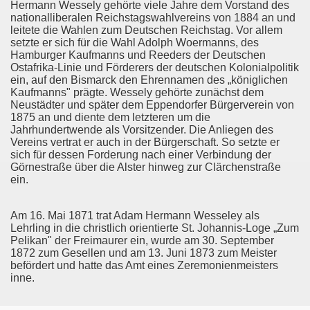
Hermann Wessely gehörte viele Jahre dem Vorstand des
nationalliberalen Reichstagswahlvereins von 1884 an und
leitete die Wahlen zum Deutschen Reichstag. Vor allem
setzte er sich für die Wahl Adolph Woermanns, des
Hamburger Kaufmanns und Reeders der Deutschen
Ostafrika-Linie und Förderers der deutschen Kolonialpolitik
ein, auf den Bismarck den Ehrennamen des „königlichen
Kaufmanns" prägte. Wessely gehörte zunächst dem
Neustädter und später dem Eppendorfer Bürgerverein von
1875 an und diente dem letzteren um die
Jahrhundertwende als Vorsitzender. Die Anliegen des
Vereins vertrat er auch in der Bürgerschaft. So setzte er
sich für dessen Forderung nach einer Verbindung der
Görnestraße über die Alster hinweg zur Clärchenstraße
ein.
Am 16. Mai 1871 trat Adam Hermann Wesseley als
Lehrling in die christlich orientierte St. Johannis-Loge „Zum
Pelikan" der Freimaurer ein, wurde am 30. September
1872 zum Gesellen und am 13. Juni 1873 zum Meister
befördert und hatte das Amt eines Zeremonienmeisters
inne.