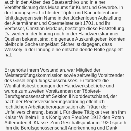
auch in den Akten des Staatsarchivs und in einer
Veröffentlichung des Museums für Kunst und Gewerbe. In
der Innungsgeschichte der Töpfer und Kachelofenbauer
fehlt dagegen sein Name in der „lückenlosen Aufstellung
der Ältermänner und Obermeister seit 1701, und ihr
Verfasser, Christian Madaus, bestätigte diese Feststellung.
Da weder in der Innung noch in der Handwerkskammer
Quellen bekannt sind, die genaue Auskunft geben könnten,
bleibt die Sache ungeklärt. Sicher ist dagegen, dass
Wessely in der Innung eine entscheidende Rolle gespielt
hat.
Er gehörte ihrem Vorstand an, war Mitglied der
Meisterprüfungskommission sowie zeitweilig Vorsitzender
)
des Gesellenprüfungsausschusses. Er förderte die
Wohlfahrtsbestrebungen der Handwerksbetriebe und
wurde zum zweiten Vorsitzenden der Töpferei-
Berufsgenossenschaft Sektion II Norddeutschland, der
nach der Reichsversicherungsordnung öffentlich-
rechtlichen Arbeitgeberorganisation als Träger der
Unfallversicherung, bestellt. Für diese Tätigkeit verlieh ihm
Kaiser Wilhelm II. als König von Preußen 1912 den Roten
Adlerorden 4. Klasse. Zum Geschäftsjubiläum 1920 sprach
ihm die Berufsgenossenschaft Anerkennung und Dank