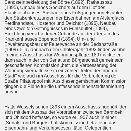
Sandsteinbekleidung der Börse (1892), Rathausbau
(1895), Umbau eines Speichers auf dem Hof des
Staatsleihhauses, Ausbau eines Fußgängertunnels unter
den Straßenkreuzungen der Eisenbahnen am Alsterglacis,
Ferdinandstor, Klostertor und Deichtor (1896), Neubau
eines zweiten Gefängnisses in Fuhlsbüttel (1894),
Errichtung verschiedener Gebäude auf dem Terrain des
Krankenhauses Eppendorf (1894), Um- und
Erweiterungsbau der Feuerwache an der Sedanstraße
(1909). Ein Jahr nach dem Cholerajahr 1892 finden wir ihn
in einem Ausschuss für Wohnungspflege. 1897 wirkte er
dann auch in der von Senat und Bürgerschaft gemeinsam
geschaffenen Kommission „betr. die Verbesserung der
Wohnungsverhältnisse in einzelnen Teilen der inneren
Stadt" wie auch im Ausschuss für die Verbreiterung der
Straße Pilatuspool mit. Aus dieser gemischten Kommission
gingen die Pläne für die umfassende Innenstadtsanierung
hervor.
Hatte Wessely schon 1893 einem Ausschuss angehört, der
sich mit dem Ausbau der Vorortsbahn zwischen Barmbek
und Ohlsdorf befasste, so wurde er 1907 auch in einer
„Senats- und Bürgerschaftskommission betreffend das
Eisenbahn- und Verkehrswesen" tätig. Gelegentlich