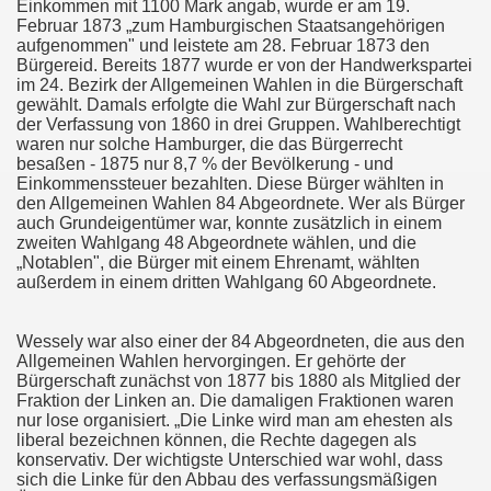
Einkommen mit 1100 Mark angab, wurde er am 19.
Februar 1873 „zum Hamburgischen Staatsangehörigen
aufgenommen" und leistete am 28. Februar 1873 den
Bürgereid. Bereits 1877 wurde er von der Handwerkspartei
im 24. Bezirk der Allgemeinen Wahlen in die Bürgerschaft
gewählt. Damals erfolgte die Wahl zur Bürgerschaft nach
der Verfassung von 1860 in drei Gruppen. Wahlberechtigt
waren nur solche Hamburger, die das Bürgerrecht
besaßen - 1875 nur 8,7 % der Bevölkerung - und
Einkommenssteuer bezahlten. Diese Bürger wählten in
den Allgemeinen Wahlen 84 Abgeordnete. Wer als Bürger
auch Grundeigentümer war, konnte zusätzlich in einem
zweiten Wahlgang 48 Abgeordnete wählen, und die
„Notablen", die Bürger mit einem Ehrenamt, wählten
außerdem in einem dritten Wahlgang 60 Abgeordnete.
Wessely war also einer der 84 Abgeordneten, die aus den
Allgemeinen Wahlen hervorgingen. Er gehörte der
Bürgerschaft zunächst von 1877 bis 1880 als Mitglied der
Fraktion der Linken an. Die damaligen Fraktionen waren
nur lose organisiert. „Die Linke wird man am ehesten als
liberal bezeichnen können, die Rechte dagegen als
konservativ. Der wichtigste Unterschied war wohl, dass
sich die Linke für den Abbau des verfassungsmäßigen