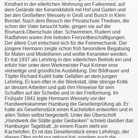
Kindheit in der elterlichen Wohnung am Falkenried, auf
A. H. Wessely
dem Gelände der Keramikfabrik mit Hof und Garten und
bei den Großeltern Wessely in Groß und Busch in Klein
Borstel. Nach dem Besuch der Privatschule Thedsen, die
schon der Vater besucht hatte, gingen sie auf die
Bismarck-Oberschule über. Schwimmen, Rudern und
Radfahren waren ihre liebsten Freizeitbeschäftigungen.
Der ältere Curt entschied sich für die Feinmechanik. Der
jüngere Hermann zeigte schon früh besondere Begabung
für Malen und Modellieren und wollte Keramiker werden.
Er trat 1937 als Lehrling in den väterlichen Betrieb ein und
erfuhr hier unter dem Werkmeister Paul Krömer eine
vielseitige und gründliche Ausbildung. Der Bildhauer und
Töpfer Richard Kuöhl hatte Gefallen an dem jungen
Lehrling. Er kam öfter in die Werkstatt, übte strenge Kritik
an dessen Arbeiten und gab ihm Hinweise für sein
Schaffen auf der Scheibe und in der Freiformung. Im
Frühjahr 1941 legte Hermann Wessely vor der
)
Handwerkskammer Hamburg die Gesellenprüfung ab. Er
hatte als Gesellenstück einen Kachelofen entworfen und in
allen Teilen selbst hergestellt. Unter der Überschrift
„Handwerk die Stätte guter Gedanken" schrieb darüber das
Hamburger Tageblatt: „In einem Raum steht ein
Kachelofen. Er ist das Gesellenstück eines Lehrlings, der
diesen Ofen nicht nur gebaut hat, sondern auch die