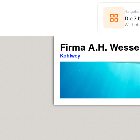
Ratgebe
Die 7
Wir hab
Firma A.H. Wessel
Kohlwey